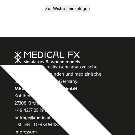
Zur Wishlist hinzufügen
Wir stellen her: realistische anatomische
Modelle, Silikonwunden und medizinische
Simulatoren. Made in Germany.
MEDICAL FX Germany GmbH
Kohlhöfe 26
27308 Kirchlinteln
+49 4237 25 19 99 0
anfrage@medicalfx.de
USt-IdNr. DE454644820
Impressum