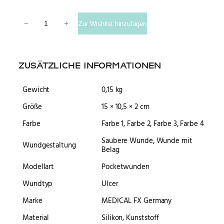
Pocketwunde Ulcer – Chronische Wunde Menge
−
+
Zur Wishlist hinzufügen
ZUSÄTZLICHE INFORMATIONEN
Gewicht
0,15 kg
Größe
15 × 10,5 × 2 cm
Farbe
Farbe 1, Farbe 2, Farbe 3, Farbe 4
Saubere Wunde, Wunde mit
Wundgestaltung
Belag
Modellart
Pocketwunden
Wundtyp
Ulcer
Marke
MEDICAL FX Germany
Material
Silikon, Kunststoff