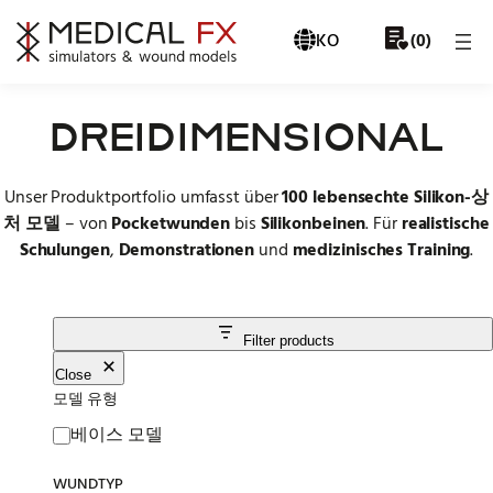
Skip to content
KO
0
(
)
DREIDIMENSIONAL
Unser Produktportfolio umfasst über
100 lebensechte Silikon-상
처 모델
– von
Pocketwunden
bis
Silikonbeinen
. Für
realistische
Schulungen
,
Demonstrationen
und
medizinisches Training
.
Filter products
Close
모델 유형
Modellart
베이스 모델
WUNDTYP