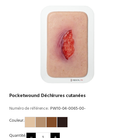
Pocketwound Déchirures cutanées
Numéro de référence:
PW10-04-0065-00-
Couleur:
Couleur 1
Couleur 2
Couleur 3
Couleur 4
Quantité:
−
+