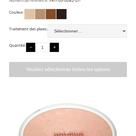
Numéro de référence:
FR11-05-0082-01-
Couleur:
Couleur 1
Couleur 2
Couleur 3
Couleur 4
Traitement des plaies:
Quantité:
−
+
Veuillez sélectionner toutes les options