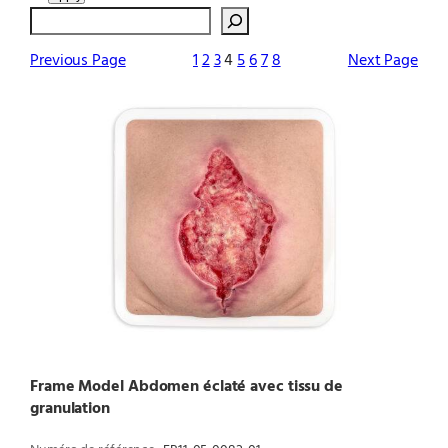
Search
Previous Page
1
2
3
4
5
6
7
8
Next Page
Frame Model Abdomen éclaté avec tissu de
granulation