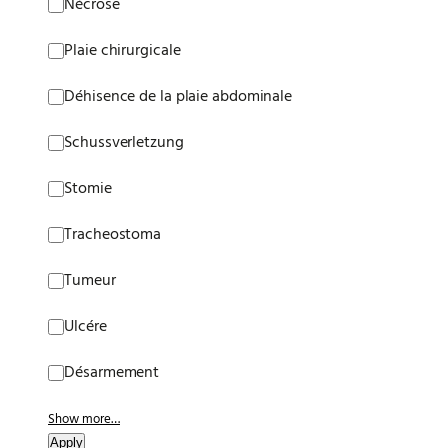
Nécrose
Plaie chirurgicale
Déhisence de la plaie abdominale
Schussverletzung
Stomie
Tracheostoma
Tumeur
Ulcére
Désarmement
Show more…
Apply