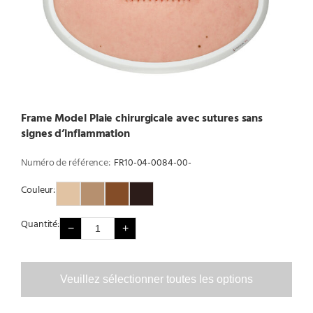
Frame Model Plaie chirurgicale avec sutures sans
signes d’inflammation
Numéro de référence:
FR10-04-0084-00-
Couleur:
Couleur 1
Couleur 2
Couleur 3
Couleur 4
Quantité:
−
+
Veuillez sélectionner toutes les options