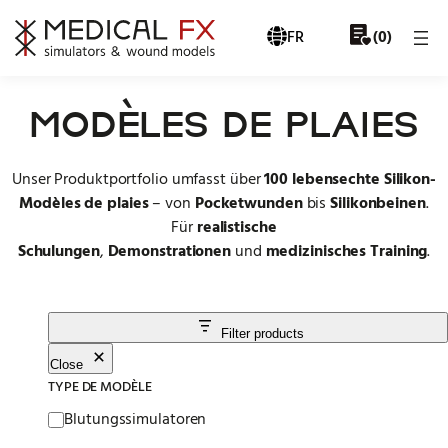
Skip to content
FR
0
(
)
MODÈLES DE PLAIES
Unser Produktportfolio umfasst über
100 lebensechte Silikon-
Modèles de plaies
– von
Pocketwunden
bis
Silikonbeinen
.
Für
realistische
Schulungen
,
Demonstrationen
und
medizinisches Training
.
Filter products
Close
TYPE DE MODÈLE
Modellart
Blutungssimulatoren