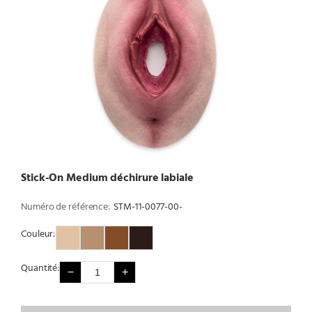
Stick-On Medium déchirure labiale
Numéro de référence:
STM-11-0077-00-
Couleur:
Couleur 1
Couleur 2
Couleur 3
Couleur 4
Quantité:
−
+