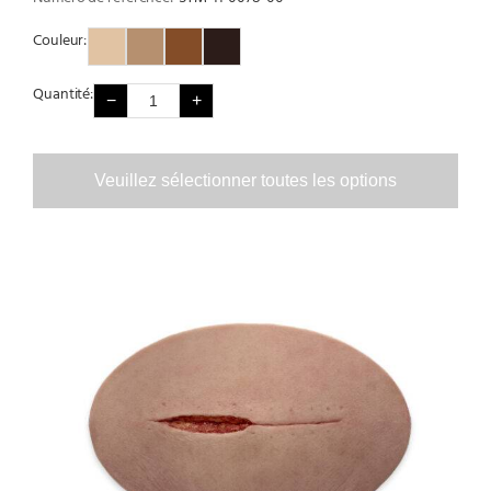
Couleur:
Couleur 1
Couleur 2
Couleur 3
Couleur 4
Quantité:
−
+
Veuillez sélectionner toutes les options