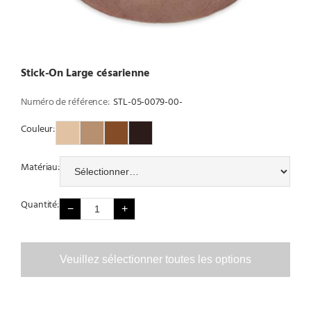
Stick-On Large césarienne
Numéro de référence:
STL-05-0079-00-
Couleur:
Couleur 1
Couleur 2
Couleur 3
Couleur 4
Matériau:
Quantité:
−
+
Veuillez sélectionner toutes les options