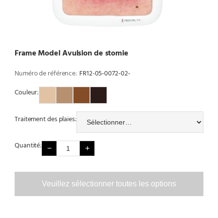
Frame Model Avulsion de stomie
Numéro de référence:
FR12-05-0072-02-
Couleur:
Couleur 1
Couleur 2
Couleur 3
Couleur 4
Traitement des plaies:
Quantité:
−
+
Veuillez sélectionner toutes les options