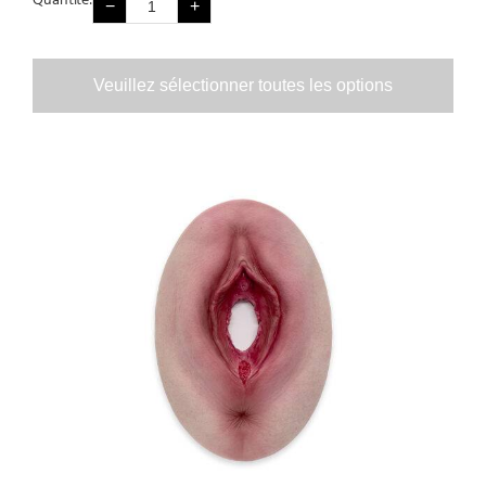
Quantité:
−
+
Veuillez sélectionner toutes les options