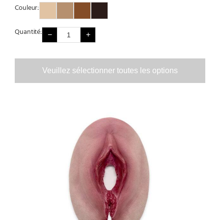
Couleur:
Couleur 1
Couleur 2
Couleur 3
Couleur 4
Quantité:
−
+
Veuillez sélectionner toutes les options