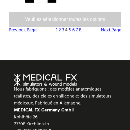
Veuillez sélectionner toutes les options
Previous Page
1
2
3
4
5
6
7
8
Next Page
Nous fabriquons : des modèles anatomiques
réalistes, des plaies en silicone et des simulateurs
médicaux. Fabriqué en Allemagne.
MEDICAL FX Germany GmbH
Kohlhöfe 26
27308 Kirchlinteln