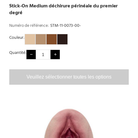
Stick-On Medium déchirure périnéale du premier
degré
Numéro de référence:
STM-11-0073-00-
Couleur:
Couleur 1
Couleur 2
Couleur 3
Couleur 4
Quantité:
−
+
Veuillez sélectionner toutes les options