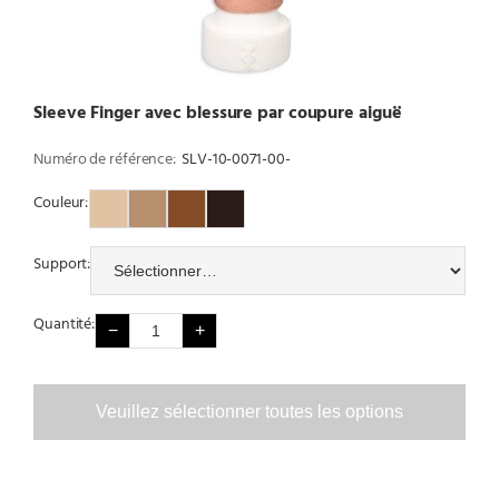
Sleeve Finger avec blessure par coupure aiguë
Numéro de référence:
SLV-10-0071-00-
Couleur:
Couleur 1
Couleur 2
Couleur 3
Couleur 4
Support:
Quantité:
−
+
Veuillez sélectionner toutes les options