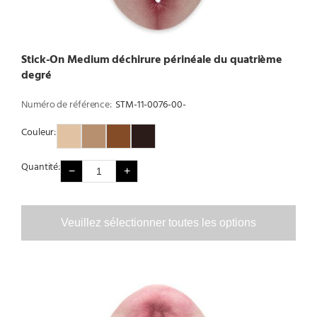
Stick-On Medium déchirure périnéale du quatrième
degré
Numéro de référence:
STM-11-0076-00-
Couleur:
Couleur 1
Couleur 2
Couleur 3
Couleur 4
Quantité:
−
+
Veuillez sélectionner toutes les options