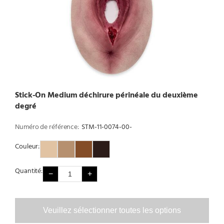
Stick-On Medium déchirure périnéale du deuxième
degré
Numéro de référence:
STM-11-0074-00-
Couleur:
Couleur 1
Couleur 2
Couleur 3
Couleur 4
Quantité:
−
+
Veuillez sélectionner toutes les options