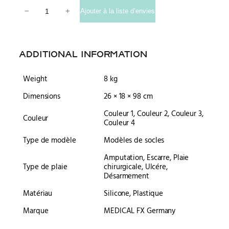
Base Model Jambe avec 7 plaies profondes quantity
−
+
Ajouter à la liste d’envies
ADDITIONAL INFORMATION
Weight
8 kg
Dimensions
26 × 18 × 98 cm
Couleur 1, Couleur 2, Couleur 3,
Couleur
Couleur 4
Type de modèle
Modèles de socles
Amputation, Escarre, Plaie
Type de plaie
chirurgicale, Ulcére,
Désarmement
Matériau
Silicone, Plastique
Marque
MEDICAL FX Germany