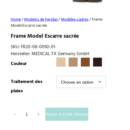
Home
/
Modelos de heridas
/
Modèles-cadres
/ Frame
Model Escarre sacrée
Frame Model Escarre sacrée
SKU:
FR20-08-0050-01-
Hersteller: MEDICAL FX Germany GmbH
Couleur
Traitement des
plaies
Frame Model Escarre sacrée quantity
−
+
Ajouter à la liste d’envies