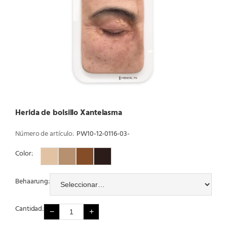
Herida de bolsillo Xantelasma
Número de artículo:
PW10-12-0116-03-
Color:
Color 1
Color 2
Color 3
Color 4
Behaarung:
Cantidad:
−
+