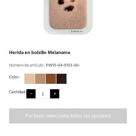
Herida en bolsillo Melanoma
Número de artículo:
PW10-04-0103-00-
Color:
Color 1
Color 2
Color 3
Color 4
Cantidad:
−
+
Por favor selecciona todas las opciones