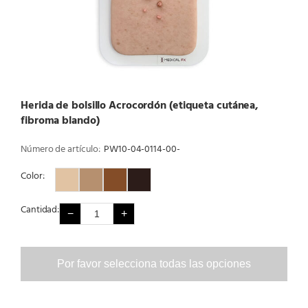
Herida de bolsillo Acrocordón (etiqueta cutánea,
fibroma blando)
Número de artículo:
PW10-04-0114-00-
Color:
Color 1
Color 2
Color 3
Color 4
Cantidad:
−
+
Por favor selecciona todas las opciones