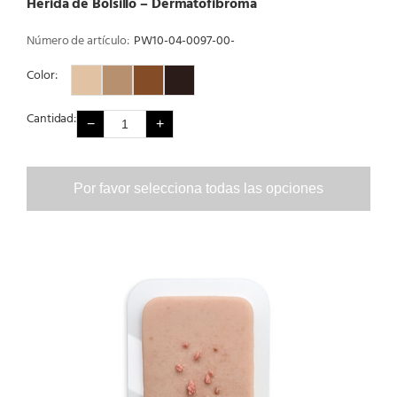
Herida de Bolsillo – Dermatofibroma
Número de artículo:
PW10-04-0097-00-
Color:
Color 1
Color 2
Color 3
Color 4
Cantidad:
−
+
Por favor selecciona todas las opciones