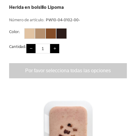
Herida en bolsillo Lipoma
Número de artículo:
PW10-04-0102-00-
Color:
Color 1
Color 2
Color 3
Color 4
Cantidad:
−
+
Por favor selecciona todas las opciones