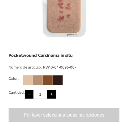
Pocketwound Carcinoma in situ
Número de artículo:
PW10-04-0096-00-
Color:
Color 1
Color 2
Color 3
Color 4
Cantidad:
−
+
Por favor selecciona todas las opciones