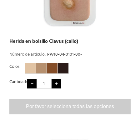
Herida en bolsillo Clavus (callo)
Número de artículo:
PW10-04-0101-00-
Color:
Color 1
Color 2
Color 3
Color 4
Cantidad:
−
+
Por favor selecciona todas las opciones