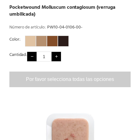
Pocketwound Molluscum contagiosum (verruga
umbilicada)
Número de artículo:
PW10-04-0106-00-
Color:
Color 1
Color 2
Color 3
Color 4
Cantidad:
−
+
Por favor selecciona todas las opciones