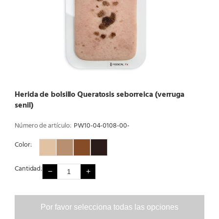
Herida de bolsillo Queratosis seborreica (verruga
senil)
Número de artículo:
PW10-04-0108-00-
Color:
Color 1
Color 2
Color 3
Color 4
Cantidad:
−
+
Por favor selecciona todas las opciones