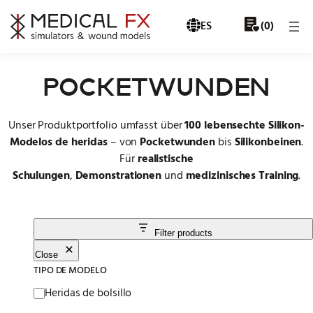
Skip to content
ES
0
(
)
POCKETWUNDEN
Unser Produktportfolio umfasst über
100 lebensechte Silikon-
Modelos de heridas
– von
Pocketwunden
bis
Silikonbeinen
.
Für
realistische
Schulungen
,
Demonstrationen
und
medizinisches Training
.
Filter products
Close
TIPO DE MODELO
Modellart
Heridas de bolsillo