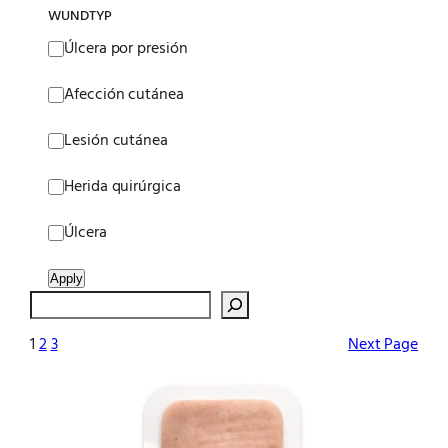
WUNDTYP
Wundtyp
Úlcera por presión
Afección cutánea
Lesión cutánea
Herida quirúrgica
Úlcera
Apply
Search
1
2
3
Next Page