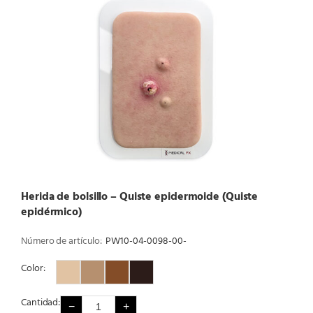
Herida de bolsillo – Quiste epidermoide (Quiste
epidérmico)
Número de artículo:
PW10-04-0098-00-
Color:
Color 1
Color 2
Color 3
Color 4
Cantidad:
−
+