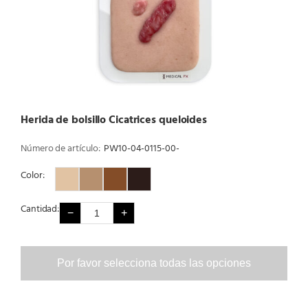
Herida de bolsillo Cicatrices queloides
Número de artículo:
PW10-04-0115-00-
Color:
Color 1
Color 2
Color 3
Color 4
Cantidad:
−
+
Por favor selecciona todas las opciones