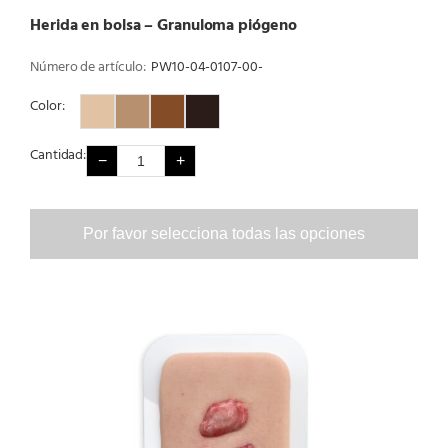
Herida en bolsa – Granuloma piógeno
Número de artículo:
PW10-04-0107-00-
Color:
Color 1
Color 2
Color 3
Color 4
Cantidad:
−
+
Por favor selecciona todas las opciones