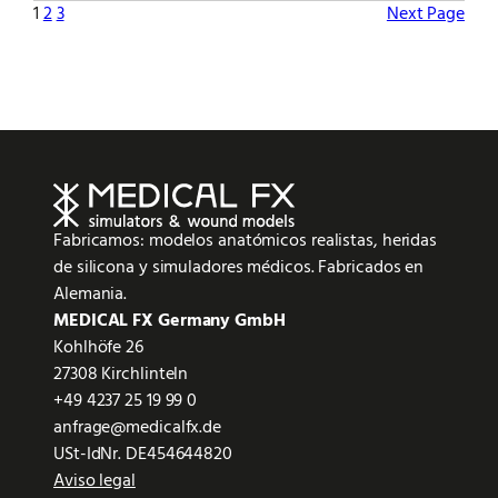
1
2
3
Next Page
Fabricamos: modelos anatómicos realistas, heridas
de silicona y simuladores médicos. Fabricados en
Alemania.
MEDICAL FX Germany GmbH
Kohlhöfe 26
27308 Kirchlinteln
+49 4237 25 19 99 0
anfrage@medicalfx.de
USt-IdNr. DE454644820
Aviso legal