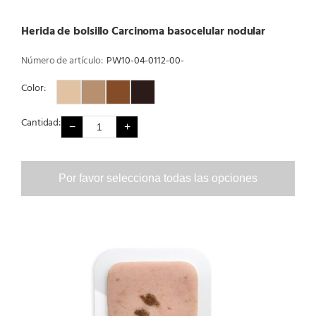
Herida de bolsillo Carcinoma basocelular nodular
Número de artículo:
PW10-04-0112-00-
Color:
Color 1
Color 2
Color 3
Color 4
Cantidad:
−
+
Por favor selecciona todas las opciones